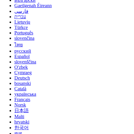
Български
Gaeilgenah Éireann
فارسی
עברית
Lietuvių
Türkçe
Português
slovenčina
ไทย
русский
Español
slovenščina
O'zbek
Cymraeg
Deutsch
bosanski
Català
українська
Français
Norsk
日本語
Malti
hrvatski
한국어
বাংলা