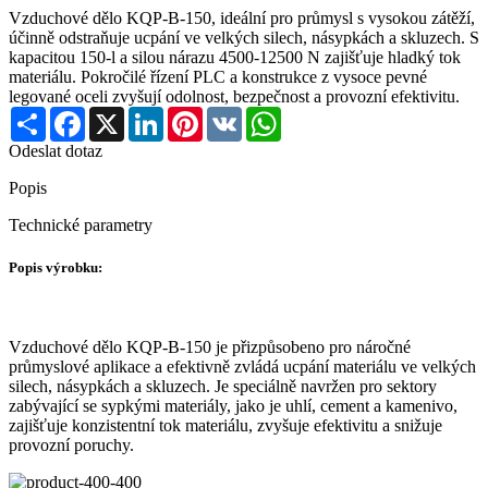
Vzduchové dělo KQP-B-150, ideální pro průmysl s vysokou zátěží,
účinně odstraňuje ucpání ve velkých silech, násypkách a skluzech. S
kapacitou 150-l a silou nárazu 4500-12500 N zajišťuje hladký tok
materiálu. Pokročilé řízení PLC a konstrukce z vysoce pevné
legované oceli zvyšují odolnost, bezpečnost a provozní efektivitu.
Share
Facebook
X
LinkedIn
Pinterest
VK
WhatsApp
Odeslat dotaz
Popis
Technické parametry
Popis výrobku:
Vzduchové dělo KQP-B-150 je přizpůsobeno pro náročné
průmyslové aplikace a efektivně zvládá ucpání materiálu ve velkých
silech, násypkách a skluzech. Je speciálně navržen pro sektory
zabývající se sypkými materiály, jako je uhlí, cement a kamenivo,
zajišťuje konzistentní tok materiálu, zvyšuje efektivitu a snižuje
provozní poruchy.