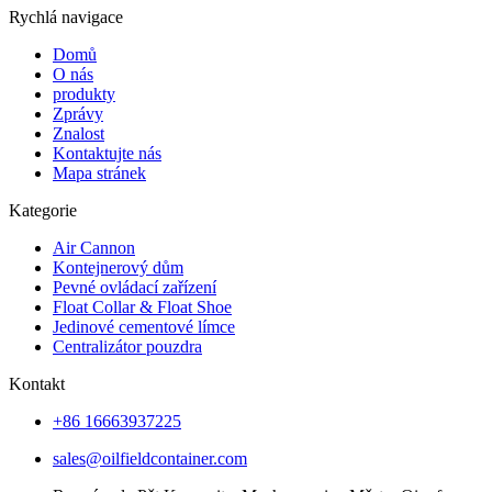
Rychlá navigace
Domů
O nás
produkty
Zprávy
Znalost
Kontaktujte nás
Mapa stránek
Kategorie
Air Cannon
Kontejnerový dům
Pevné ovládací zařízení
Float Collar & Float Shoe
Jedinové cementové límce
Centralizátor pouzdra
Kontakt
+86 16663937225
sales@oilfieldcontainer.com