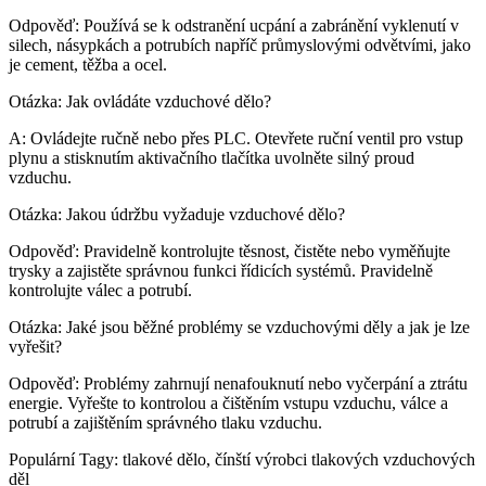
Odpověď: Používá se k odstranění ucpání a zabránění vyklenutí v
silech, násypkách a potrubích napříč průmyslovými odvětvími, jako
je cement, těžba a ocel.
Otázka: Jak ovládáte vzduchové dělo?
A: Ovládejte ručně nebo přes PLC. Otevřete ruční ventil pro vstup
plynu a stisknutím aktivačního tlačítka uvolněte silný proud
vzduchu.
Otázka: Jakou údržbu vyžaduje vzduchové dělo?
Odpověď: Pravidelně kontrolujte těsnost, čistěte nebo vyměňujte
trysky a zajistěte správnou funkci řídicích systémů. Pravidelně
kontrolujte válec a potrubí.
Otázka: Jaké jsou běžné problémy se vzduchovými děly a jak je lze
vyřešit?
Odpověď: Problémy zahrnují nenafouknutí nebo vyčerpání a ztrátu
energie. Vyřešte to kontrolou a čištěním vstupu vzduchu, válce a
potrubí a zajištěním správného tlaku vzduchu.
Populární Tagy: tlakové dělo, čínští výrobci tlakových vzduchových
děl