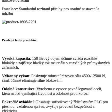
dálkové ovládání
Instalace
: Standardní rozhraní příruby pro snadné nastavení a
údržbu
Prodejní body produktu:
Vysoká kapacita
: 150-litrový objem účinně zvládá rozsáhlé
blokády a zajišťuje hladký tok materiálu v rozsáhlých průmyslových
zařízeních.
Výkonný výkon
: Poskytuje robustní rázovou sílu 4500-12500 N,
čímž účinně eliminuje silné blokování.
Odolná konstrukce
: Vyrobeno z vysoce pevné legované oceli,
která nabízí vynikající životnost a odolnost proti korozi.
Pokročilé ovládání
: Obsahuje sofistikovaný řídicí systém PLC pro
přesnou, vzdálenou správu, zvyšuje provozní bezpečnost a
efektivitu.