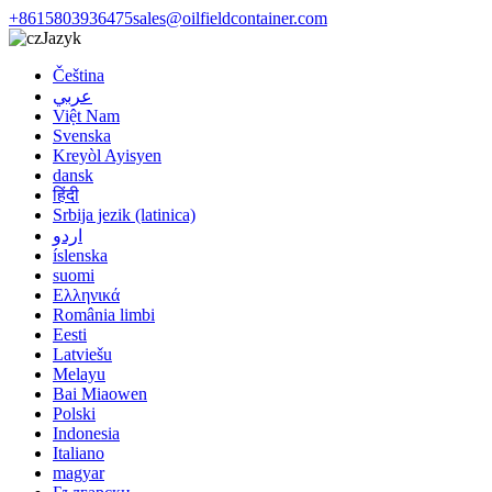
+8615803936475
sales@oilfieldcontainer.com
Jazyk
Čeština
عربي
Việt Nam
Svenska
Kreyòl Ayisyen
dansk
हिंदी
Srbija jezik (latinica)
اردو
íslenska
suomi
Ελληνικά
România limbi
Eesti
Latviešu
Melayu
Bai Miaowen
Polski
Indonesia
Italiano
magyar