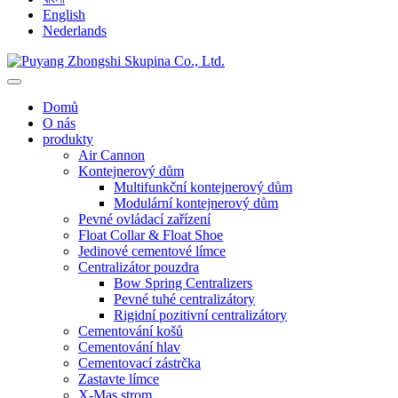
English
Nederlands
Domů
O nás
produkty
Air Cannon
Kontejnerový dům
Multifunkční kontejnerový dům
Modulární kontejnerový dům
Pevné ovládací zařízení
Float Collar & Float Shoe
Jedinové cementové límce
Centralizátor pouzdra
Bow Spring Centralizers
Pevné tuhé centralizátory
Rigidní pozitivní centralizátory
Cementování košů
Cementování hlav
Cementovací zástrčka
Zastavte límce
X-Mas strom