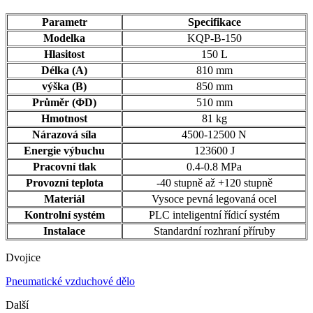
Parametr
Specifikace
Modelka
KQP-B-150
Hlasitost
150 L
Délka (A)
810 mm
výška (B)
850 mm
Průměr (ΦD)
510 mm
Hmotnost
81 kg
Nárazová síla
4500-12500 N
Energie výbuchu
123600 J
Pracovní tlak
0.4-0.8 MPa
Provozní teplota
-40 stupně až +120 stupně
Materiál
Vysoce pevná legovaná ocel
Kontrolní systém
PLC inteligentní řídicí systém
Instalace
Standardní rozhraní příruby
Dvojice
Pneumatické vzduchové dělo
Další