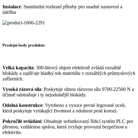
Instalace
: Standardní rozhraní příruby pro snadné nastavení a
údržbu
Prodejní body produktu:
Velká kapacita
: 300-litrový objem efektivně zvládá rozsáhlé
blokády a zajišťuje hladký tok materiálu v rozsáhlých průmyslových
zařízeních.
Vysoká rázová síla
: Poskytuje silnou rázovou sílu 9700-22500 N a
účinně odstraňuje i ty nejodolnější blokády.
Odolná konstrukce
: Vyrobeno z vysoce pevné legované oceli,
která poskytuje vynikající životnost a odolnost proti korozi.
Pokročilé ovládání
: Obsahuje sofistikovaný řídicí systém PLC pro
přesnou, vzdálenou správu, která zvyšuje provozní bezpečnost a
efektivitu.