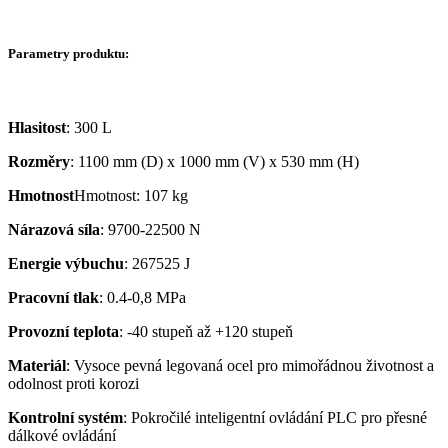
Parametry produktu:
Hlasitost
: 300 L
Rozměry
: 1100 mm (D) x 1000 mm (V) x 530 mm (H)
Hmotnost
Hmotnost: 107 kg
Nárazová síla
: 9700-22500 N
Energie výbuchu
: 267525 J
Pracovní tlak
: 0.4-0,8 MPa
Provozní teplota
: -40 stupeň až +120 stupeň
Materiál
: Vysoce pevná legovaná ocel pro mimořádnou životnost a
odolnost proti korozi
Kontrolní systém
: Pokročilé inteligentní ovládání PLC pro přesné
dálkové ovládání