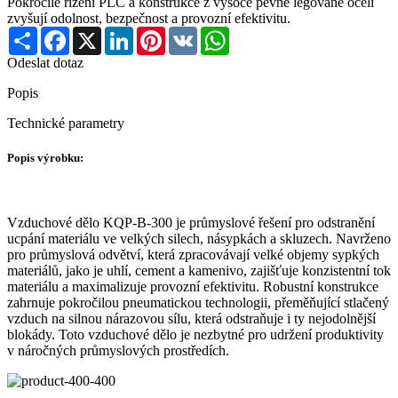
Pokročilé řízení PLC a konstrukce z vysoce pevné legované oceli
zvyšují odolnost, bezpečnost a provozní efektivitu.
Share
Facebook
X
LinkedIn
Pinterest
VK
WhatsApp
Odeslat dotaz
Popis
Technické parametry
Popis výrobku:
Vzduchové dělo KQP-B-300 je průmyslové řešení pro odstranění
ucpání materiálu ve velkých silech, násypkách a skluzech. Navrženo
pro průmyslová odvětví, která zpracovávají velké objemy sypkých
materiálů, jako je uhlí, cement a kamenivo, zajišťuje konzistentní tok
materiálu a maximalizuje provozní efektivitu. Robustní konstrukce
zahrnuje pokročilou pneumatickou technologii, přeměňující stlačený
vzduch na silnou nárazovou sílu, která odstraňuje i ty nejodolnější
blokády. Toto vzduchové dělo je nezbytné pro udržení produktivity
v náročných průmyslových prostředích.