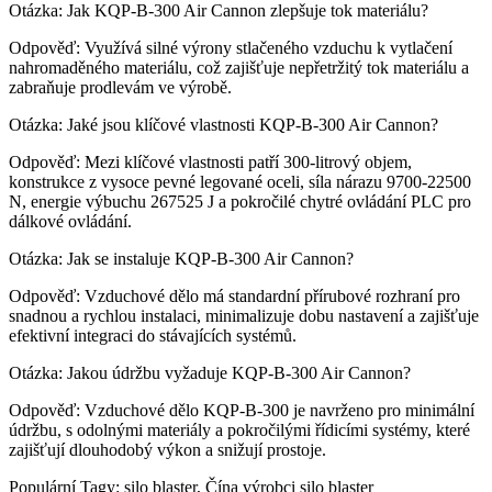
Otázka: Jak KQP-B-300 Air Cannon zlepšuje tok materiálu?
Odpověď: Využívá silné výrony stlačeného vzduchu k vytlačení
nahromaděného materiálu, což zajišťuje nepřetržitý tok materiálu a
zabraňuje prodlevám ve výrobě.
Otázka: Jaké jsou klíčové vlastnosti KQP-B-300 Air Cannon?
Odpověď: Mezi klíčové vlastnosti patří 300-litrový objem,
konstrukce z vysoce pevné legované oceli, síla nárazu 9700-22500
N, energie výbuchu 267525 J a pokročilé chytré ovládání PLC pro
dálkové ovládání.
Otázka: Jak se instaluje KQP-B-300 Air Cannon?
Odpověď: Vzduchové dělo má standardní přírubové rozhraní pro
snadnou a rychlou instalaci, minimalizuje dobu nastavení a zajišťuje
efektivní integraci do stávajících systémů.
Otázka: Jakou údržbu vyžaduje KQP-B-300 Air Cannon?
Odpověď: Vzduchové dělo KQP-B-300 je navrženo pro minimální
údržbu, s odolnými materiály a pokročilými řídicími systémy, které
zajišťují dlouhodobý výkon a snižují prostoje.
Populární Tagy: silo blaster, Čína výrobci silo blaster