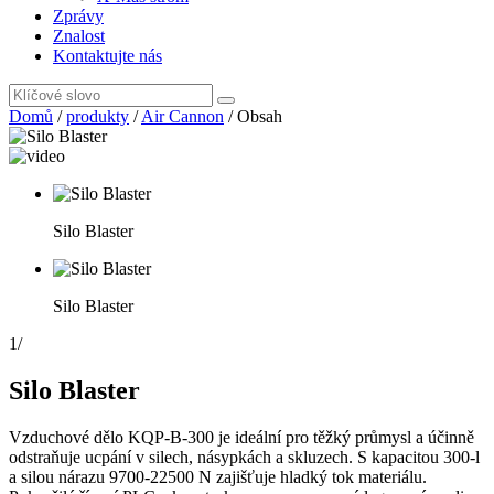
Zprávy
Znalost
Kontaktujte nás
Domů
/
produkty
/
Air Cannon
/
Obsah
Silo Blaster
Silo Blaster
1
/
Silo Blaster
Vzduchové dělo KQP-B-300 je ideální pro těžký průmysl a účinně
odstraňuje ucpání v silech, násypkách a skluzech. S kapacitou 300-l
a silou nárazu 9700-22500 N zajišťuje hladký tok materiálu.