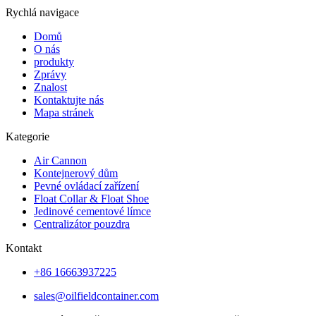
Rychlá navigace
Domů
O nás
produkty
Zprávy
Znalost
Kontaktujte nás
Mapa stránek
Kategorie
Air Cannon
Kontejnerový dům
Pevné ovládací zařízení
Float Collar & Float Shoe
Jedinové cementové límce
Centralizátor pouzdra
Kontakt
+86 16663937225
sales@oilfieldcontainer.com