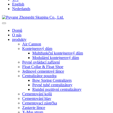
English
Nederlands
Domů
O nás
produkty
Air Cannon
Kontejnerový dům
Multifunkční kontejnerový dům
Modulární kontejnerový dům
Pevné ovládací zařízení
Float Collar & Float Shoe
Jedinové cementové límce
Centralizátor pouzdra
Bow Spring Centralizers
Pevné tuhé centralizátory
Rigidní pozitivní centralizátory
Cementování košů
Cementování hlav
Cementovací zástrčka
Zastavte límce
X-Mas strom