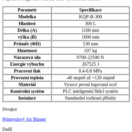
Parametr
Specifikace
Modelka
KQP-B-300
Hlasitost
300 L
Délka (A)
1100 mm
výška (B)
1000 mm
Průměr (ΦD)
530 mm
Hmotnost
107 kg
Nárazová síla
9700-22500 N
Energie výbuchu
267525 J
Pracovní tlak
0.4-0.8 MPa
Provozní teplota
-40 stupně až +120 stupně
Materiál
Vysoce pevná legovaná ocel
Kontrolní systém
PLC inteligentní řídicí systém
Instalace
Standardní rozhraní příruby
Dvojice
Průmyslový Air Blaster
Další