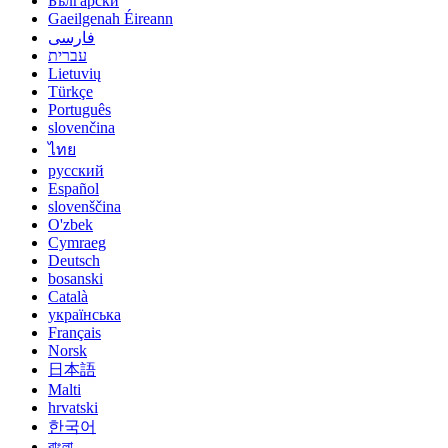
Български
Gaeilgenah Éireann
فارسی
עברית
Lietuvių
Türkçe
Português
slovenčina
ไทย
русский
Español
slovenščina
O'zbek
Cymraeg
Deutsch
bosanski
Català
українська
Français
Norsk
日本語
Malti
hrvatski
한국어
বাংলা