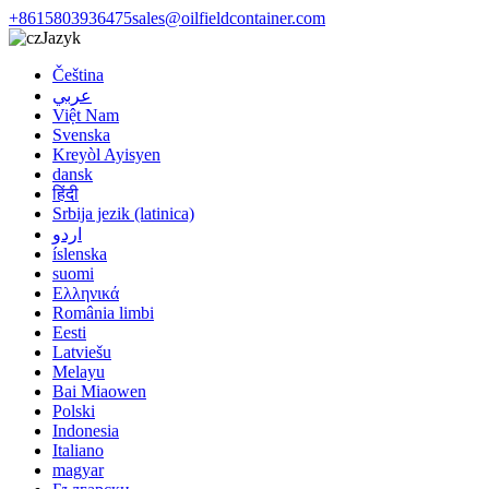
+8615803936475
sales@oilfieldcontainer.com
Jazyk
Čeština
عربي
Việt Nam
Svenska
Kreyòl Ayisyen
dansk
हिंदी
Srbija jezik (latinica)
اردو
íslenska
suomi
Ελληνικά
România limbi
Eesti
Latviešu
Melayu
Bai Miaowen
Polski
Indonesia
Italiano
magyar